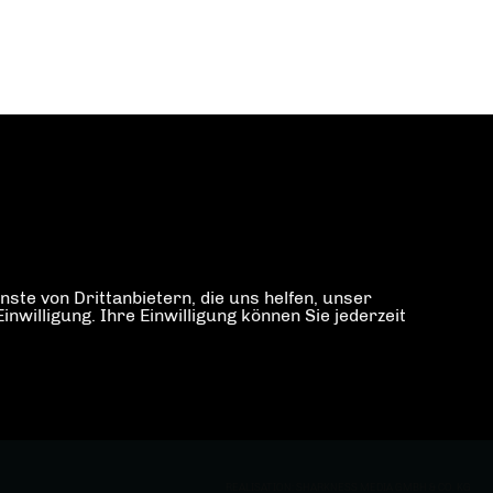
ste von Drittanbietern, die uns helfen, unser
illigung. Ihre Einwilligung können Sie jederzeit
REALISATION: SHARKNESS MEDIA GMBH & CO. KG