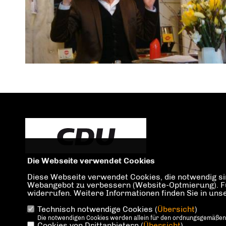
Die Webseite verwendet Cookies
Diese Webseite verwendet Cookies, die notwendig sin
Webangebot zu verbessern (Website-Optmierung). Für 
widerrufen. Weitere Informationen finden Sie in un
Technisch notwendige Cookies (
Übersicht
)
IMPRESSUM
DATENSCHUTZ
KONTAKT
Die notwendigen Cookies werden allein für den ordnungsgemäßen
Cookies von Drittanbietern (
Übersicht
)