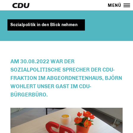
MENÜ
Sozialpolitik in den Blick nehmen
AM 30.08.2022 WAR DER
SOZIALPOLITISCHE SPRECHER DER CDU-
FRAKTION IM ABGEORDNETENHAUS, BJÖRN
WOHLERT UNSER GAST IM CDU-
BÜRGERBÜRO.