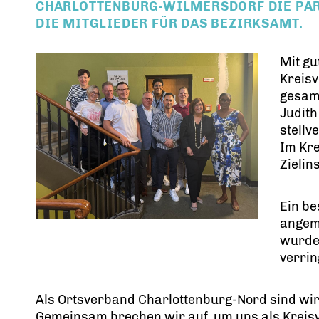
CHARLOTTENBURG-WILMERSDORF DIE PAR
DIE MITGLIEDER FÜR DAS BEZIRKSAMT.
Mit g
Kreisv
gesam
Judith
stellv
Im Kr
Zielin
Ein b
angeme
wurde 
verrin
Als Ortsverband Charlottenburg-Nord sind wir
Gemeinsam brechen wir auf, um uns als Kreisv