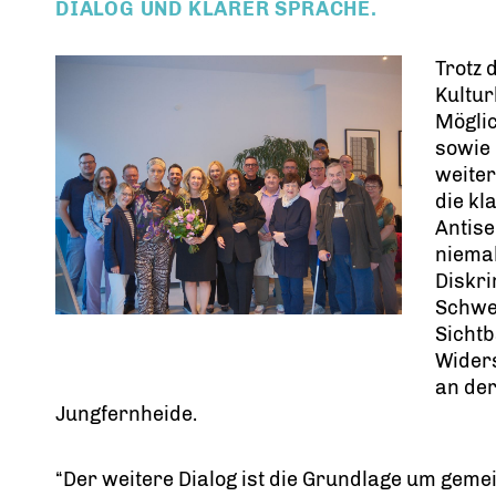
DIALOG UND KLARER SPRACHE.
Trotz 
Kultu
Möglic
sowie 
weiter
die kl
Antise
niemal
Diskr
Schwe
Sichtb
Wider
an der
Jungfernheide.
“Der weitere Dialog ist die Grundlage um gemein