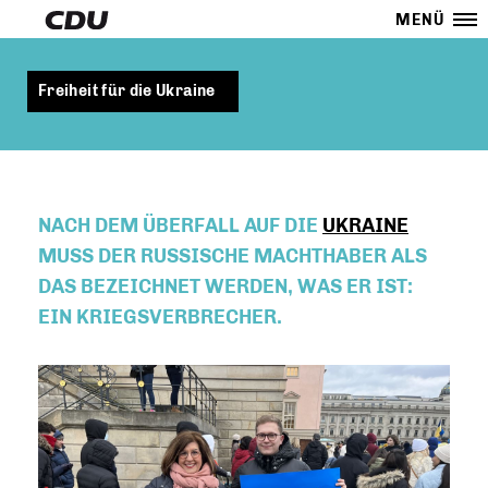
MENÜ
Freiheit für die Ukraine
NACH DEM ÜBERFALL AUF DIE
UKRAINE
MUSS DER RUSSISCHE MACHTHABER ALS
DAS BEZEICHNET WERDEN, WAS ER IST:
EIN KRIEGSVERBRECHER.