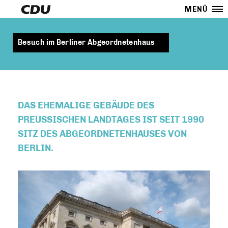
MENÜ
Besuch im Berliner Abgeordnetenhaus
DAS EHEMALIGE GEBÄUDE DES
PREUSSISCHEN LANDTAGES IST SEIT 1990 S
ITZ DES ABGEORDNETENHAUSES VON B
ERLIN.