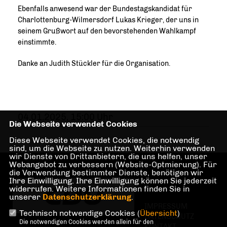
Ebenfalls anwesend war der Bundestagskandidat für
Charlottenburg-Wilmersdorf Lukas Krieger, der uns in
seinem Grußwort auf den bevorstehenden Wahlkampf
einstimmte.
Danke an Judith Stückler für die Organisation.
04.01.2025, 15:00 Uhr
Die Webseite verwendet Cookies
Diese Webseite verwendet Cookies, die notwendig
sind, um die Webseite zu nutzen. Weiterhin verwenden
wir Dienste von Drittanbietern, die uns helfen, unser
Webangebot zu verbessern (Website-Optmierung). Für
die Verwendung bestimmter Dienste, benötigen wir
Ihre Einwilligung. Ihre Einwilligung können Sie jederzeit
widerrufen. Weitere Informationen finden Sie in
unserer
Datenschutzerklärung
.
IMPRESSUM
Technisch notwendige Cookies (
Übersicht
)
DATENSCHUTZ
Die notwendigen Cookies werden allein für den
KONTAKT