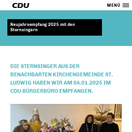
MENÜ
Neujahrsempfang 2025 mit den
Sternsingern
DIE STERNSINGER AUS DER
BENACHBARTEN KIRCHENGEMEINDE ST.
LUDWIG HABEN WIR AM 04.01.2025 IM
CDU-BÜRGERBÜRO EMPFANGEN.